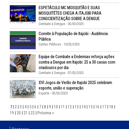
ESPETÁCULO MC MOSQUITÃO E SUAS
MOSQUITÉTES CHEGA A ITAJOBI PARA
CONSCIENTIZAÇÃO SOBRE A DENGUE
Combate à Dengue - 05/03/2025
Convite à População de Itajobi - Audiência
Pública
Contas Públicas - 10/02/2025
Equipe de Combate a Endemias reforça ações
contra a Dengue em Itajobi: 25 a 30 casas com
criadouros por dia
Combate à Dengue - 07/02/2025
XVI Jogos de Verão de Itajobi 2025 celebram
esporte, união e superação
Esporte - 05/02/2025
1
|
2
|
3
|
4
|
5
|
6
|
7
|
8
|
9
|
10
|
11
|
12
|
13
|
14
|
15
|
16
|
17
|
18
|
19
|
20
|
21
|
22
|
Próxima »