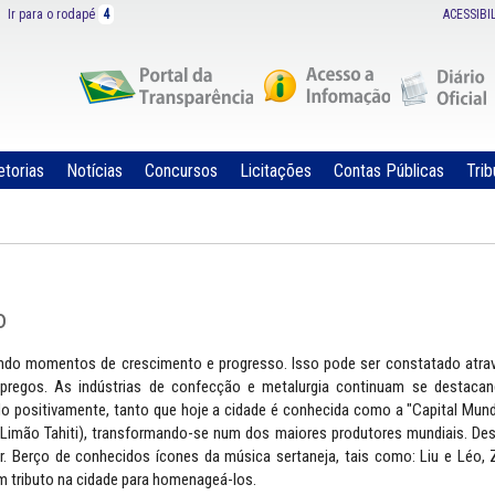
Ir para o rodapé
4
ACESSIBI
etorias
Notícias
Concursos
Licitações
Contas Públicas
Trib
o
ivendo momentos de crescimento e progresso. Isso pode ser constatado atra
pregos. As indústrias de confecção e metalurgia continuam se destaca
do positivamente, tanto que hoje a cidade é conhecida como a "Capital Mund
(Limão Tahiti), transformando-se num dos maiores produtores mundiais. De
. Berço de conhecidos ícones da música sertaneja, tais como: Liu e Léo, 
um tributo na cidade para homenageá-los.