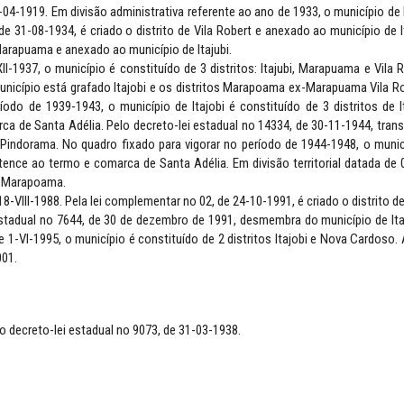
4-04-1919. Em divisão administrativa referente ao ano de 1933, o município de I
de 31-08-1934, é criado o distrito de Vila Robert e anexado ao município de It
e Marapuama e anexado ao município de Itajubi.
II-1937, o município é constituído de 3 distritos: Itajubi, Marapuama e Vila R
município está grafado Itajobi e os distritos Marapoama ex-Marapuama Vila R
íodo de 1939-1943, o município de Itajobi é constituído de 3 distritos de It
 de Santa Adélia. Pelo decreto-lei estadual no 14334, de 30-11-1944, trans
e Pindorama. No quadro fixado para vigorar no período de 1944-1948, o munic
rtence ao termo e comarca de Santa Adélia. Em divisão territorial datada de 0
 e Marapoama.
8-VIII-1988. Pela lei complementar no 02, de 24-10-1991, é criado o distrito d
estadual no 7644, de 30 de dezembro de 1991, desmembra do município de Ita
de 1-VI-1995, o município é constituído de 2 distritos Itajobi e Nova Cardoso.
001.
a do decreto-lei estadual no 9073, de 31-03-1938.