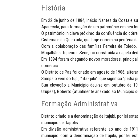
História
Em 22 de junho de 1884, Inácio Nantes da Costa e su
Aparecida, para formação de um patrimônio em seu lo
O patrimônio iniciava próximo da confluência do cór
Cisterna e da Queixada, que hoje correm na periferia d
Com a colaboração das famílias Ferreira de Toledo,
Magalhães, Tripeno e Sene, foi construída a capela de
Em 1894 foram chegando novos moradores, principalme
comércio.
O Distrito de Paz foi criado em agosto de 1906, alte
Sampaio vem do tupi, " itá- jubi", que significa "pedra p
Sua elevação a Município deu-se em outubro de 19
Urupês), Roberto (atualmente anexado ao Município d
Formação Administrativa
Distrito criado e a denominação de Itajubi, por lei e
município de Itápolis.
Em divisão administrativa referente ao ano de 1911,
município com a denominação de Itajubi, por lei es