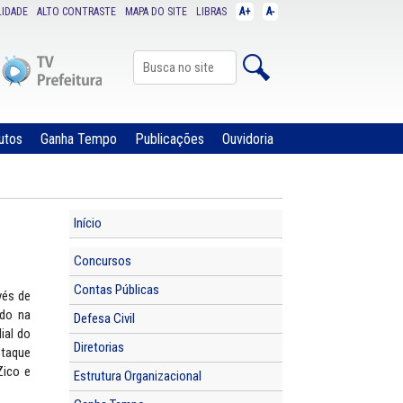
LIDADE
ALTO CONTRASTE
MAPA DO SITE
LIBRAS
A+
A-
utos
Ganha Tempo
Publicações
Ouvidoria
Início
Concursos
Contas Públicas
vés de
ndo na
Defesa Civil
ial do
Diretorias
staque
Zico e
Estrutura Organizacional