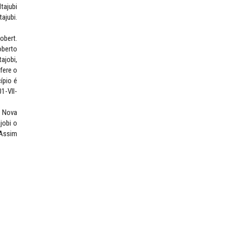
tajubi
ajubi.
obert.
oberto
ajobi,
fere o
ípio é
1-VII-
e Nova
jobi o
 Assim