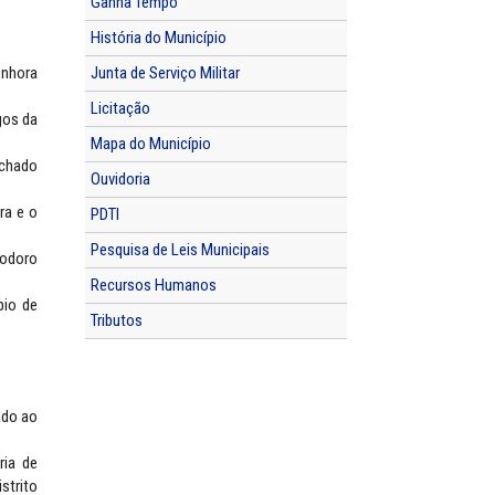
Ganha Tempo
História do Município
enhora
Junta de Serviço Militar
Licitação
gos da
Mapa do Município
achado
Ouvidoria
ra e o
PDTI
Pesquisa de Leis Municipais
eodoro
Recursos Humanos
pio de
Tributos
ado ao
ria de
strito