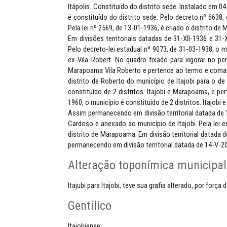
Itápolis. Constituído do distrito sede. Instalado em 0
é constituído do distrito sede. Pelo decreto nº 6638, 
Pela lei nº 2569, de 13-01-1936, é criado o distrito d
Em divisões territoriais datadas de 31-XII-1936 e 31-X
Pelo decreto-lei estadual nº 9073, de 31-03-1938, o 
ex-Vila Robert. No quadro fixado para vigorar no per
Marapoama Vila Roberto e pertence ao termo e comarca
distrito de Roberto do município de Itajobi para o d
constituído de 2 distritos: Itajobi e Marapoama, e pe
1960, o município é constituído de 2 distritos: Itajobi
Assim permanecendo em divisão territorial datada de 1
Cardoso e anexado ao município de Itajobi. Pela lei 
distrito de Marapoama. Em divisão territorial datada 
permanecendo em divisão territorial datada de 14-V-2
Alteração toponímica municipal
Itajubi para Itajobi, teve sua grafia alterado, por forç
Gentílico
Itajobiense