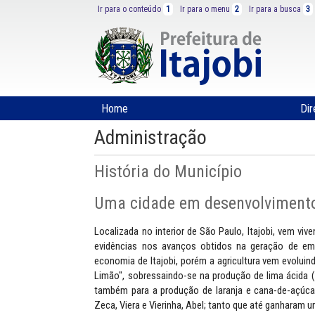
Ir para o conteúdo
1
Ir para o menu
2
Ir para a busca
3
Home
Dir
Administração
História do Município
Uma cidade em desenvolviment
Localizada no interior de São Paulo, Itajobi, vem v
evidências nos avanços obtidos na geração de em
economia de Itajobi, porém a agricultura vem evoluin
Limão", sobressaindo-se na produção de lima ácida 
também para a produção de laranja e cana-de-açúcar
Zeca, Viera e Vierinha, Abel; tanto que até ganharam 