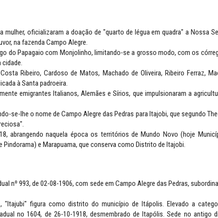
a mulher, oficializaram a doação de "quarto de légua em quadra" a Nossa S
uvor, na fazenda Campo Alegre.
rego do Papagaio com Monjolinho, limitando-se a grosso modo, com os córre
a cidade.
 Costa Ribeiro, Cardoso de Matos, Machado de Oliveira, Ribeiro Ferraz, M
dicada à Santa padroeira.
nte emigrantes Italianos, Alemães e Sírios, que impulsionaram a agricultu
rando-se-lhe o nome de Campo Alegre das Pedras para Itajobi, que segundo Th
reciosa".
18, abrangendo naquela época os territórios de Mundo Novo (hoje Municí
e Pindorama) e Marapuama, que conserva como Distrito de Itajobi.
stadual nº 993, de 02-08-1906, com sede em Campo Alegre das Pedras, subordin
 "Itajubi" figura como distrito do município de Itápolis. Elevado a catego
tadual no 1604, de 26-10-1918, desmembrado de Itapólis. Sede no antigo di